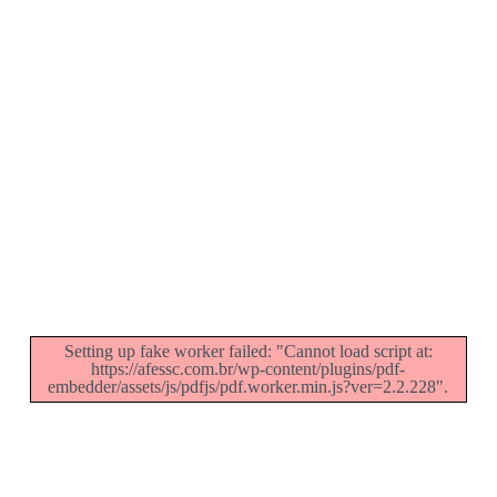
Setting up fake worker failed: "Cannot load script at:
https://afessc.com.br/wp-content/plugins/pdf-
embedder/assets/js/pdfjs/pdf.worker.min.js?ver=2.2.228".