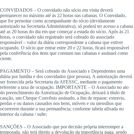
CONVIDADOS – O convidado não sócio em visita deverá
permanecer no máximo até às 22 horas nas cabanas. O Convidado,
que for pernoitar como acompanhante do sócio (devidamente
autorizado na Secretaria Administrativa), só poderá ter acesso a cabana
até as 20 horas do dia em que começar a estada do sócio. Após às 21
horas, o convidado não registrado será cobrado do associado
responsável – valor da diária correspondente a cabana que estiver
ocupando. O sócio que entrar entre 20 e 22 horas, ficará responsável
pela conferência dos itens que constam nas cabanas e assinará como
ciente.
PAGAMENTO – Será cobrado do Associado e Dependentes uma
diária por família e dos convidados (por pessoa). A autorização deverá
ser fornecida pela Secretaria da AFESSC, mediante o pagamento
referente a taxa de ocupação. IMPORTANTE – O Associado no ato
do preenchimento da Autorização de Ocupação, deixará à título de
caução, um Cheque Convênio assinado, a fim de reparar: extravio,
perdas e ou danos causados nos bens, móveis e ou utensílios que
ocorrerem durante a sua permanência; conforme tabela afixada no
interior da cabana / suíte;
SANÇÕES – O Associado que por decisão própria interromper a
temporada, não terá direito a devolução da importância paga, sendo