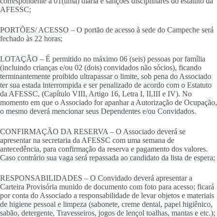
correspondente a 01(uma) diária e sanções disciplinares do estatuto da
AFESSC;
PORTÕES/ ACESSO – O portão de acesso à sede do Campeche será
fechado às 22 horas;
LOTAÇÃO – É permitido no máximo 06 (seis) pessoas por família
(incluindo crianças e/ou 02 (dois) convidados não sócios), ficando
terminantemente proibido ultrapassar o limite, sob pena do Associado
ter sua estada interrompida e ser penalizado de acordo com o Estatuto
da AFESSC, (Capítulo VIII, Artigo 16, Letra I, II,III e IV). No
momento em que o Associado for apanhar a Autorização de Ocupação,
o mesmo deverá mencionar seus Dependentes e/ou Convidados.
CONFIRMAÇÃO DA RESERVA – O Associado deverá se
apresentar na secretaria da AFESSC com uma semana de
antecedência, para confirmação da reserva e pagamento dos valores.
Caso contrário sua vaga será repassada ao candidato da lista de espera;
RESPONSABILIDADES – O Convidado deverá apresentar a
Carteira Provisória munido de documento com foto para acesso; ficará
por conta do Associado a responsabilidade de levar objetos e materiais
de higiene pessoal e limpeza (sabonete, creme dental, papel higiênico,
sabão, detergente, Travesseiros, jogos de lençol toalhas, mantas e etc.);