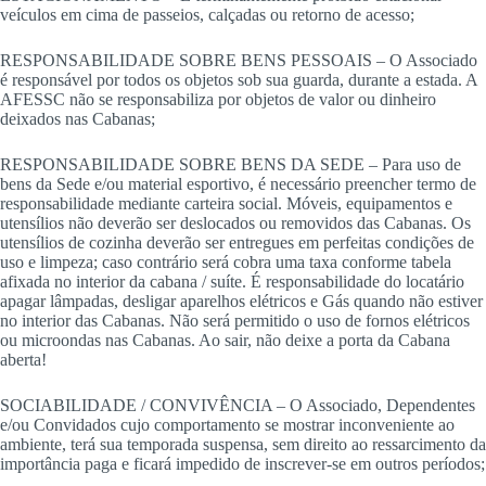
veículos em cima de passeios, calçadas ou retorno de acesso;
RESPONSABILIDADE SOBRE BENS PESSOAIS – O Associado
é responsável por todos os objetos sob sua guarda, durante a estada. A
AFESSC não se responsabiliza por objetos de valor ou dinheiro
deixados nas Cabanas;
RESPONSABILIDADE SOBRE BENS DA SEDE – Para uso de
bens da Sede e/ou material esportivo, é necessário preencher termo de
responsabilidade mediante carteira social. Móveis, equipamentos e
utensílios não deverão ser deslocados ou removidos das Cabanas. Os
utensílios de cozinha deverão ser entregues em perfeitas condições de
uso e limpeza; caso contrário será cobra uma taxa conforme tabela
afixada no interior da cabana / suíte. É responsabilidade do locatário
apagar lâmpadas, desligar aparelhos elétricos e Gás quando não estiver
no interior das Cabanas. Não será permitido o uso de fornos elétricos
ou microondas nas Cabanas. Ao sair, não deixe a porta da Cabana
aberta!
SOCIABILIDADE / CONVIVÊNCIA – O Associado, Dependentes
e/ou Convidados cujo comportamento se mostrar inconveniente ao
ambiente, terá sua temporada suspensa, sem direito ao ressarcimento da
importância paga e ficará impedido de inscrever-se em outros períodos;